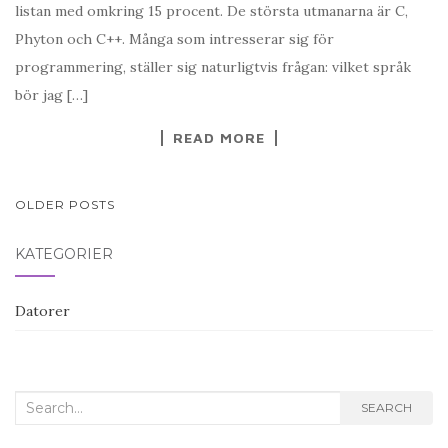
listan med omkring 15 procent. De största utmanarna är C,
Phyton och C++. Många som intresserar sig för
programmering, ställer sig naturligtvis frågan: vilket språk
bör jag […]
READ MORE
POSTS
OLDER POSTS
NAVIGATION
KATEGORIER
Datorer
Search
SEARCH
for: