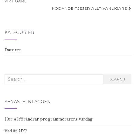
navigation
VIKTIGARE
KODANDE TJEJER ALLT VANLIGARE
KATEGORIER
Datorer
Search
SEARCH
for:
SENASTE INLÄGGEN
Hur AI förändrar programmerarens vardag
Vad är UX?